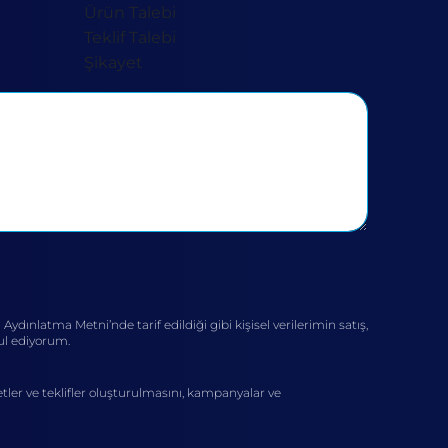
 Aydınlatma Metni’nde tarif edildiği gibi kişisel verilerimin satış,
bul ediyorum.
tler ve teklifler oluşturulmasını, kampanyalar ve