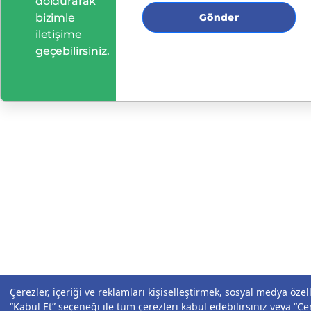
doldurarak
bizimle
Gönder
iletişime
geçebilirsiniz.
Çerezler, içeriği ve reklamları kişiselleştirmek, sosyal medya özel
“Kabul Et” seçeneği ile tüm çerezleri kabul edebilirsiniz veya “Çer