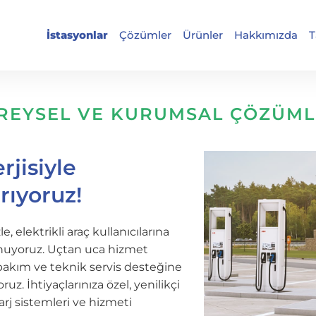
İstasyonlar
Çözümler
Ürünler
Hakkımızda
T
REYSEL VE KURUMSAL ÇÖZÜM
jisiyle
ırıyoruz!
e, elektrikli araç kullanıcılarına
unuyoruz. Uçtan uca hizmet
bakım ve teknik servis desteğine
ruz. İhtiyaçlarınıza özel, yenilikçi
şarj sistemleri ve hizmeti