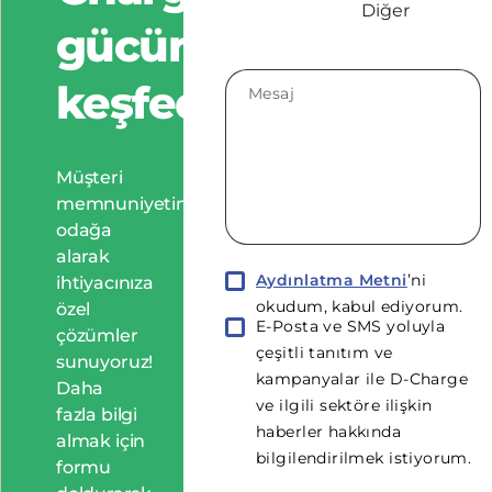
gücünü
keşfedin!
Müşteri
memnuniyetini
odağa
alarak
Aydınlatma Metni
’ni
ihtiyacınıza
okudum, kabul ediyorum.
özel
E-Posta ve SMS yoluyla
çözümler
çeşitli tanıtım ve
sunuyoruz!
kampanyalar ile D-Charge
Daha
ve ilgili sektöre ilişkin
fazla bilgi
haberler hakkında
almak için
bilgilendirilmek istiyorum.
formu