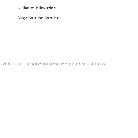
Kullanım Kılavuzları
Sıkça Sorulan Sorular
Gizlilik Politikası
Aydınlatma Metni
Çerez Politikası