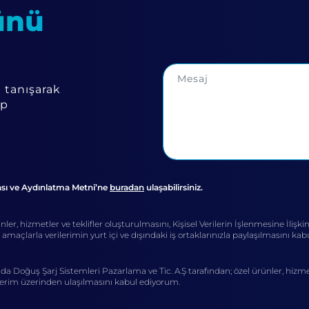
ünü
a tanışarak
ep
ikası ve Aydınlatma Metni’ne
buradan
ulaşabilirsiniz.
er, hizmetler ve teklifler oluşturulmasını, Kişisel Verilerin İşlenmesine İlişkin
 amaçlarla verilerimin yurt içi ve dışındaki iş ortaklarınızla paylaşılmasını ka
da Doğuş Şarj Sistemleri Pazarlama ve Tic. A.Ş tarafından; özel ürünler, hizme
lgilerim üzerinden ulaşılmasını kabul ediyorum.