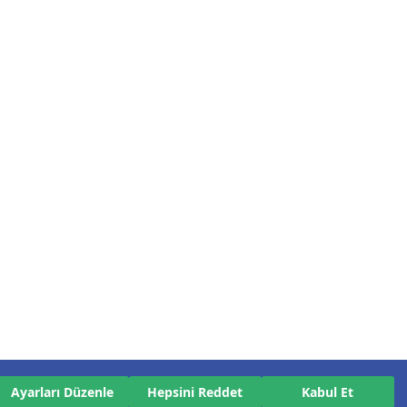
Ayarları Düzenle
Hepsini Reddet
Kabul Et