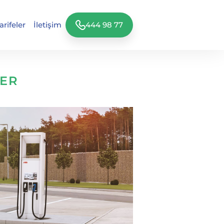
arifeler
İletişim
444 98 77
LER