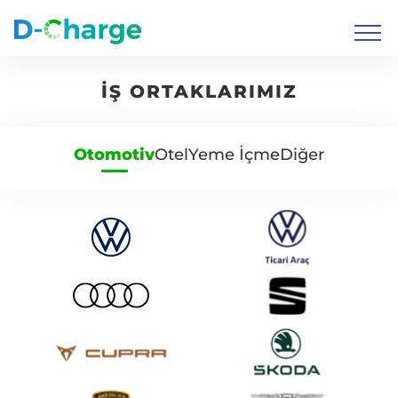
İŞ ORTAKLARIMIZ
Otomotiv
Otel
Yeme İçme
Diğer