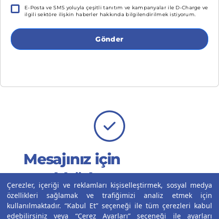
E-Posta ve SMS yoluyla çeşitli tanıtım ve kampanyalar ile D-Charge ve
ilgili sektöre ilişkin haberler hakkında bilgilendirilmek istiyorum.
Gönder
Mesajınız için
teşekkürler!
Çerezler, içeriği ve reklamları kişiselleştirmek, sosyal medya
özellikleri sağlamak ve trafiğimizi analiz etmek için
En kısa sürede size dönüş yapacağız.
kullanılmaktadır. “Kabul Et” seçeneği ile tüm çerezleri kabul
edebilirsiniz veya “Çerez Ayarları” seçeneği ile ayarları