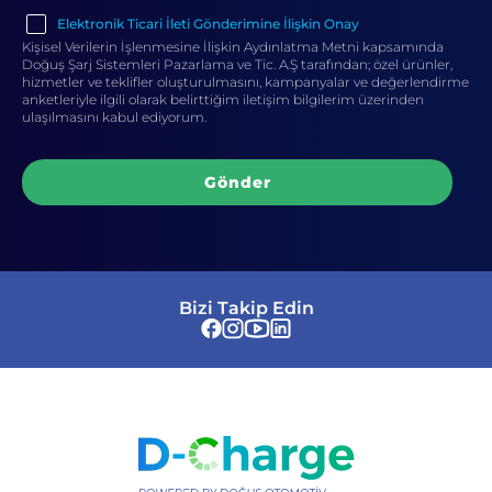
Elektronik Ticari İleti Gönderimine İlişkin Onay
Kişisel Verilerin İşlenmesine İlişkin Aydınlatma Metni kapsamında
Doğuş Şarj Sistemleri Pazarlama ve Tic. A.Ş tarafından; özel ürünler,
hizmetler ve teklifler oluşturulmasını, kampanyalar ve değerlendirme
anketleriyle ilgili olarak belirttiğim iletişim bilgilerim üzerinden
ulaşılmasını kabul ediyorum.
Gönder
Bizi Takip Edin