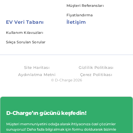
Müşteri Referansları
Fiyatlandırma
EV Veri Tabanı
İletişim
Kullanım Kılavuzları
Sıkça Sorulan Sorular
Site Haritası
Gizlilik Politikası
Aydınlatma Metni
Çerez Politikası
© D-Charge
2026
D-Charge’ın gücünü keşfedin!
Müşteri memnuniyetini odağa alarak ihtiyacınıza özel çözümler
sunuyoruz! Daha fazla bilgi almak için formu doldurarak bizimle