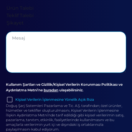
Kullanım Şartları ve Gizlilik/Kişisel Verilerin Korunması Politikası ve
Aydınlatma Metni’ne
buradan
ulaşabilirsiniz.
Kişisel Verilerin İşlenmesine Yönelik Açık Rıza
Doğuş Şarj Sistemleri Pazarlama ve Tic. A.Ş. tarafından; özel ürünler,
hizmetler ve teklifler oluşturulmasını, Kişisel Verilerin İşlenmesine
İlişkin Aydınlatma Metni’nde tarif edildiği gibi kişisel verilerimin satış,
pazarlama, tanıtım, etkinlik, faaliyetlerinde kullanılmasını ve bu
amaçlarla verilerimin yurt içi ve dışındaki iş ortaklarınızla
paylaşılmasını kabul ediyorum.